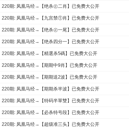
220期: 凤凰马经→【绝杀㊣二肖】已免费大公开
220期: 凤凰马经→【九宫禁①肖】已免费大公开
220期: 凤凰马经→【绝杀㊣一尾】已免费大公开
220期: 凤凰马经→【绝杀四分一】已免费大公开
220期: 凤凰马经→【精選杀5碼】已免费大公开
220期: 凤凰马经→【期期中9肖】已免费大公开
220期: 凤凰马经→【期期送2波】已免费大公开
220期: 凤凰马经→【期期杀半波】已免费大公开
220期: 凤凰马经→【特码半單雙】已免费大公开
220期: 凤凰马经→【必杀特号段】已免费大公开
220期: 凤凰马经→【超级准三头】已免费大公开