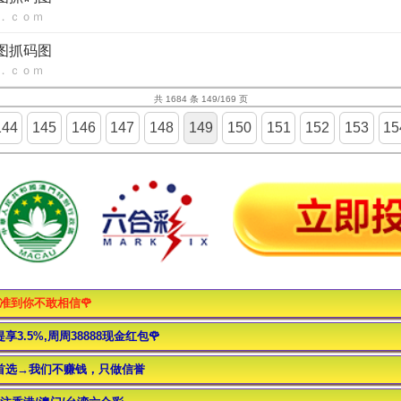
．ｃｏｍ
看图抓码图
．ｃｏｍ
共 1684 条 149/169 页
144
145
146
147
148
149
150
151
152
153
15
,准到你不敢相信🌹
提享3.5%,周周38888现金红包🌹
户首选→我们不赚钱，只做信誉