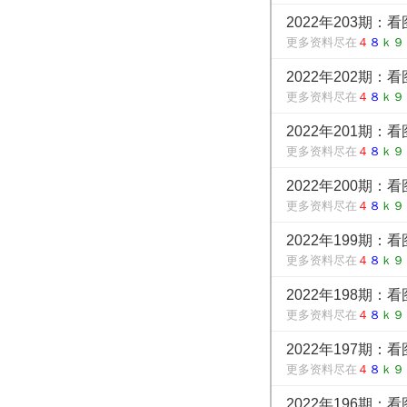
2022年203期：
更多资料尽在
４
８
ｋ９
2022年202期：
更多资料尽在
４
８
ｋ９
2022年201期：
更多资料尽在
４
８
ｋ９
2022年200期：
更多资料尽在
４
８
ｋ９
2022年199期：
更多资料尽在
４
８
ｋ９
2022年198期：
更多资料尽在
４
８
ｋ９
2022年197期：
更多资料尽在
４
８
ｋ９
2022年196期：