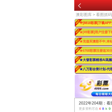
澳彩图库
> 看图抓
🌹[8818彩票]下载A
★[49彩票]用户注册下
★充值买澳彩不中,本
★6768彩票注册送30
★大發彩票精准AI高频
★八万彩合营计划-代理
2022年204期：
更多资料尽在
４
８
ｋ９