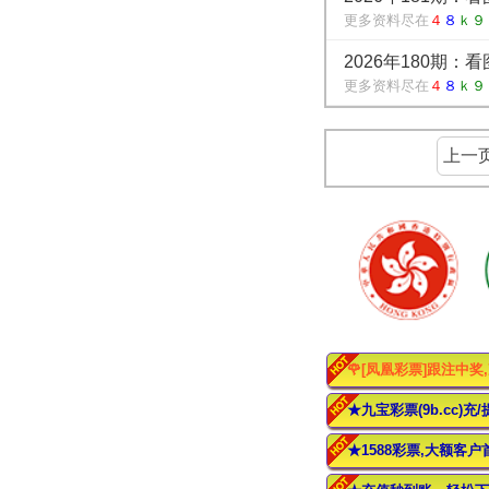
更多资料尽在
４
８
ｋ９
2026年180期：
更多资料尽在
４
８
ｋ９
上一
🌹[凤凰彩票]跟注中奖
★九宝彩票(9b.cc)充/
★1588彩票,大额客