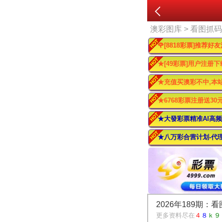
澳彩图库
> 看图抓
🌹[8818彩票]推荐
★[49彩票]用户注册下
★充值买澳彩不中,本
★6768彩票注册送30
★大發彩票精准AI高频
★八万彩合营计划-代理
2026年189期：
更多资料尽在
４
８
ｋ９