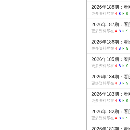
2026年188期：
更多资料尽在
４
８
ｋ９
2026年187期：
更多资料尽在
４
８
ｋ９
2026年186期：
更多资料尽在
４
８
ｋ９
2026年185期：
更多资料尽在
４
８
ｋ９
2026年184期：
更多资料尽在
４
８
ｋ９
2026年183期：
更多资料尽在
４
８
ｋ９
2026年182期：
更多资料尽在
４
８
ｋ９
2026年181期：