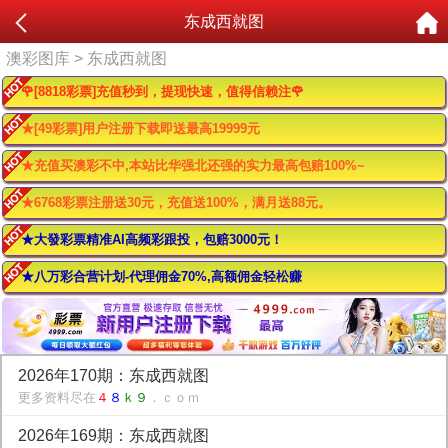
东成西就图
澳彩图库
> 东成西就图
🌹[8818彩票]充值秒到，提现快速，值得信赖注🌹
★[49彩票]用户注册下载即送最高19999元
★充值买澳彩不中,本站比华强北还强的实力最高包赔100%~
★6768彩票注册送30元，充值送100%，满月送88元。
★大發彩票精准AI高频彩跟投，包赔3000元！
★八万彩合营计划-代理佣金70%,高额佣金轻松赚
2026年170期：东成西就图
更多资料尽在
４
８
ｋ９
．ｃｏｍ
2026年169期：东成西就图