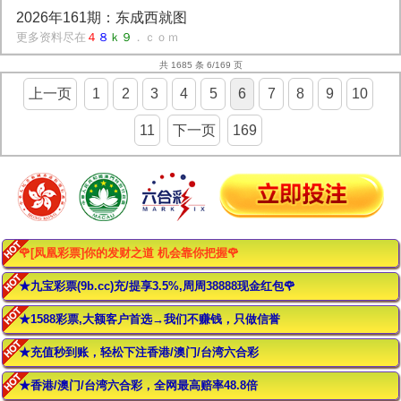
2026年161期：东成西就图
更多资料尽在
４
８
ｋ９
．ｃｏｍ
共 1685 条 6/169 页
上一页
1
2
3
4
5
6
7
8
9
10
11
下一页
169
🌹[凤凰彩票]你的发财之道 机会靠你把握🌹
★九宝彩票(9b.cc)充/提享3.5%,周周38888现金红包🌹
★1588彩票,大额客户首选→我们不赚钱，只做信誉
★充值秒到账，轻松下注香港/澳门/台湾六合彩
★香港/澳门/台湾六合彩，全网最高赔率48.8倍